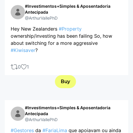
#Investimentos+Simples & Aposentadoria
Antecipada
@ArthurVallePhD
Hey New Zealanders
#Property
ownership/investing has been failing So, how
about switching for a more aggressive
#Kiwisaver
?
0
1
Buy
#Investimentos+Simples & Aposentadoria
Antecipada
@ArthurVallePhD
#Gestores
da
#FariaLima
que apoiavam ou ainda