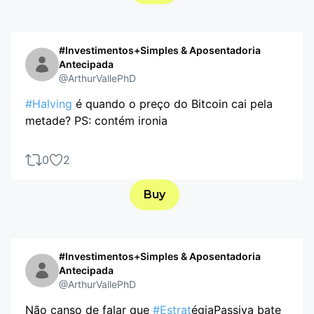
#Investimentos+Simples & Aposentadoria
Antecipada
@ArthurVallePhD
#Halving
é quando o preço do Bitcoin cai pela
metade? PS: contém ironia
0
2
Buy
#Investimentos+Simples & Aposentadoria
Antecipada
@ArthurVallePhD
Não canso de falar que
#Estrat
égiaPassiva bate