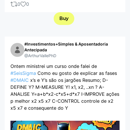
0
0
Buy
#Investimentos+Simples & Aposentadoria
Antecipada
@ArthurVallePhD
Ontem ministrei um curso onde falei de
#SeisSigma
Como eu gosto de explicar as fases
#DMAIC
x’s e Y’s são os jargões Resumo; D-
DEFINE Y? M-MEASURE Y! x1, x2, ..xn ? A-
ANALISE Y=a+b*x2-c*x5+d*x7 I-IMPROVE ações
p melhor x2 x5 x7 C-CONTROL controle de x2
x5 x7 e consequente do Y