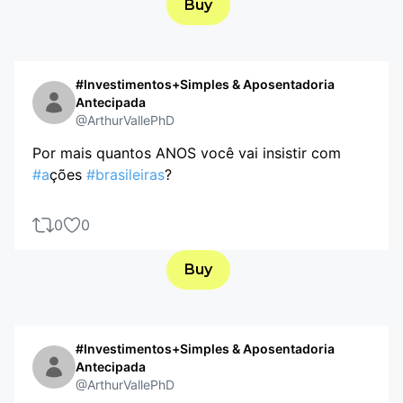
Buy
#Investimentos+Simples & Aposentadoria
Antecipada
@ArthurVallePhD
Por mais quantos ANOS você vai insistir com
#a
ções
#brasileiras
?
0
0
Buy
#Investimentos+Simples & Aposentadoria
Antecipada
@ArthurVallePhD