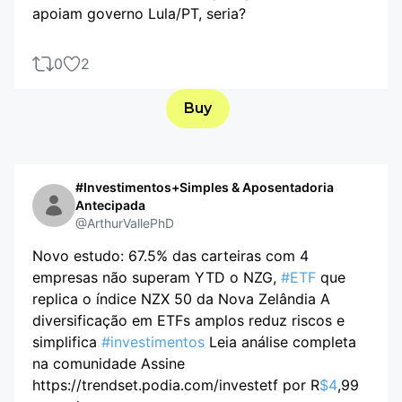
apoiam governo Lula/PT, seria?
0
2
Buy
#Investimentos+Simples & Aposentadoria
Antecipada
@ArthurVallePhD
Novo estudo: 67.5% das carteiras com 4
empresas não superam YTD o NZG,
#ETF
que
replica o índice NZX 50 da Nova Zelândia A
diversificação em ETFs amplos reduz riscos e
simplifica
#investimentos
Leia análise completa
na comunidade Assine
https://trendset.podia.com/investetf por R
$4
,99