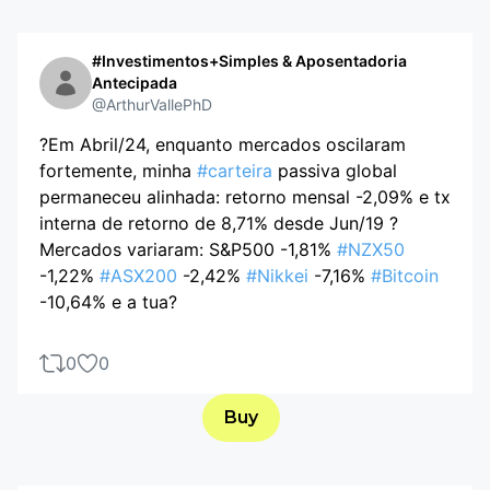
#Investimentos+Simples & Aposentadoria
Antecipada
@ArthurVallePhD
?Em Abril/24, enquanto mercados oscilaram
fortemente, minha
#carteira
passiva global
permaneceu alinhada: retorno mensal -2,09% e tx
interna de retorno de 8,71% desde Jun/19 ?
Mercados variaram: S&P500 -1,81%
#NZX50
-1,22%
#ASX200
-2,42%
#Nikkei
-7,16%
#Bitcoin
-10,64% e a tua?
0
0
Buy