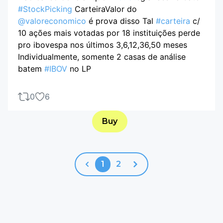
#StockPicking
CarteiraValor do
@valoreconomico
é prova disso Tal
#carteira
c/
10 ações mais votadas por 18 instituições perde
pro ibovespa nos últimos 3,6,12,36,50 meses
Individualmente, somente 2 casas de análise
batem
#IBOV
no LP
0
6
Buy
1
2
Previous
Next