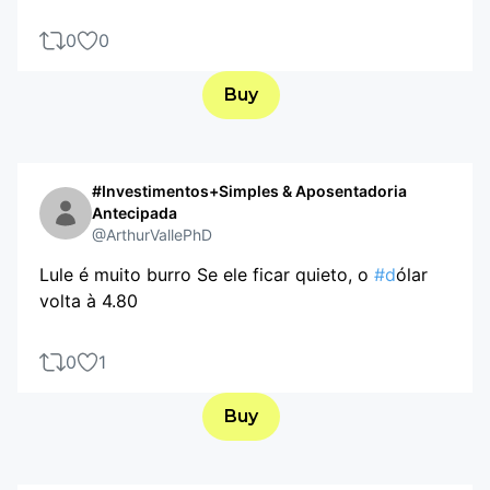
0
0
Buy
#Investimentos+Simples & Aposentadoria
Antecipada
@ArthurVallePhD
Lule é muito burro Se ele ficar quieto, o
#d
ólar
volta à 4.80
0
1
Buy